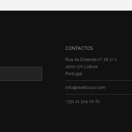
CONTACTOS
Rua da Emenda nº 26 c/v
1200-170 Lisboa
Portugal
info@realficcao.com
+351 21 324 00 61