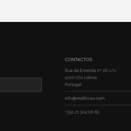
CONTACTOS
Rua da Emenda nº 26 c/v
1200-170 Lisboa
Portugal
info@realficcao.com
+351 21 324 00 61